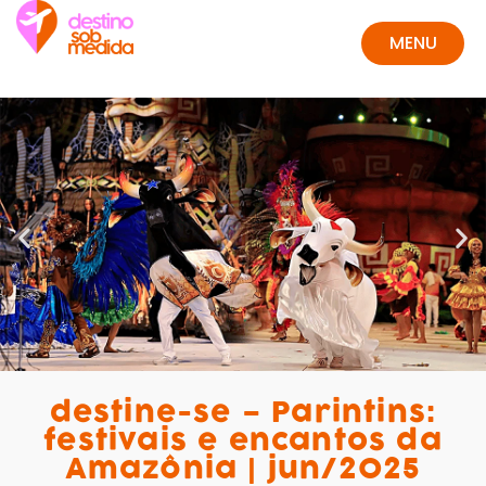
MENU
FECHAR
destine-se – Parintins:
festivais e encantos da
Amazônia | jun/2025