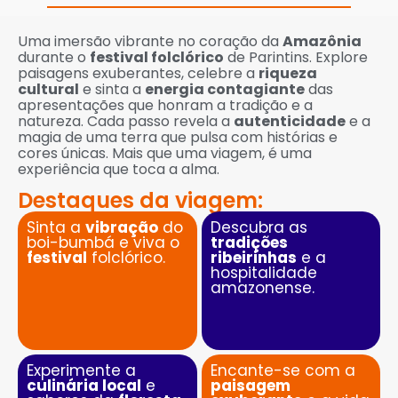
Uma imersão vibrante no coração da
Amazônia
durante o
festival folclórico
de Parintins. Explore
paisagens exuberantes, celebre a
riqueza
cultural
e sinta a
energia contagiante
das
apresentações que honram a tradição e a
natureza. Cada passo revela a
autenticidade
e a
magia de uma terra que pulsa com histórias e
cores únicas. Mais que uma viagem, é uma
experiência que toca a alma.
Destaques da viagem:
Sinta a
vibração
do
Descubra as
boi-bumbá e viva o
tradições
festival
folclórico.
ribeirinhas
e a
hospitalidade
amazonense.
Experimente a
Encante-se com a
culinária local
e
paisagem