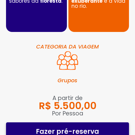
sabores da
floresta
.
exuberante
e a vida
no rio.
CATEGORIA DA VIAGEM
Grupos
A partir de
R$ 5.500,00
Por Pessoa
Fazer pré-reserva